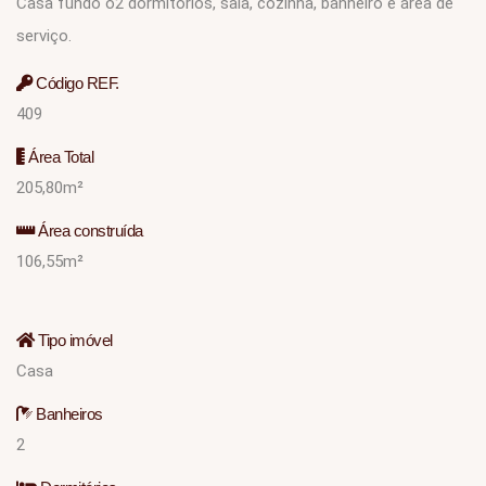
Casa fundo o2 dormitórios, sala, cozinha, banheiro e área de
serviço.
Código REF.
409
Área Total
205,80m²
Área construída
106,55m²
Tipo imóvel
Casa
Banheiros
2